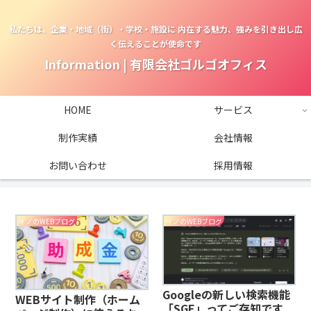
私たちは、企業・地域（街）・学校・施設に 内在する魅力、強みを引き出し広
く伝えることが使命です
Information | 有限会社ゴルゴオフィス
HOME
サービス
制作実績
会社情報
お問い合わせ
採用情報
イノのWEBブログ
イノのWEBブログ
Googleの新しい検索機能
WEBサイト制作（ホーム
「SGE」ってご存知です