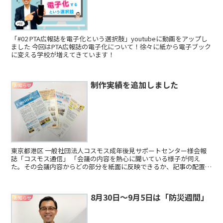
「#02 PTA広報誌を電子化という選択肢」youtubeに動画をアップし
ました 今回はPTA広報誌の電子化について！徐々に紙から電子ブック
に変える学校が増えてきています！
制作実績を追加しました
お知らせ
東京都港区 一般社団法人コスモス成年後見サポートセンター様会報
誌「コスモス通信」 「会議の内容を熱心に聞いている様子が伺え
た。その会議内容からどの部分を紙面に反映できるか、記事の配置、
構成や文字数など適切なアドバイスを感じられた。」 今まで...
8月30日〜9月5日は「防災週間」
お知らせ