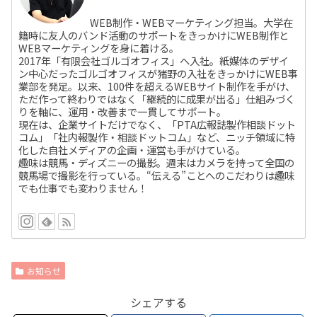
WEB制作・WEBマーケティング担当。大学在
籍時に友人のバンド活動のサポートをきっかけにWEB制作と
WEBマーケティングを身に着ける。
2017年「有限会社ゴルゴオフィス」へ入社。紙媒体のデザイ
ン中心だったゴルゴオフィスが猪野の入社をきっかけにWEB事
業部を発足。以来、100件を超えるWEBサイト制作を手がけ、
ただ作って終わりではなく「継続的に成果が出る」仕組みづく
りを軸に、運用・改善まで一貫してサポート。
現在は、企業サイトだけでなく、「PTA広報誌製作相談ドット
コム」「社内報製作・相談ドットコム」など、ニッチ領域に特
化した自社メディアの企画・運営も手がけている。
趣味は競馬・ディズニーの撮影。週末はカメラを持って全国の
競馬場で撮影を行っている。“伝える”ことへのこだわりは趣味
でも仕事でも変わりません！
お知らせ
シェアする